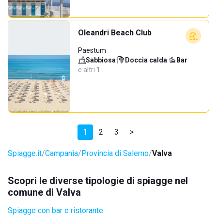
Oleandri Beach Club
Paestum
Sabbiosa
·
Doccia calda
·
Bar
·
e altri 1…
1
2
3
>
Spiagge.it
Campania
Provincia di Salerno
Valva
Scopri le diverse tipologie di spiagge nel
comune di Valva
Spiagge con bar e ristorante