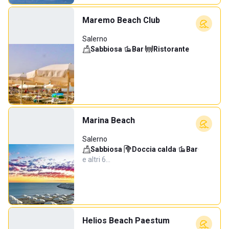
Maremo Beach Club
Salerno
Sabbiosa
·
Bar
·
Ristorante
Marina Beach
Salerno
Sabbiosa
·
Doccia calda
·
Bar
·
e altri 6…
Helios Beach Paestum