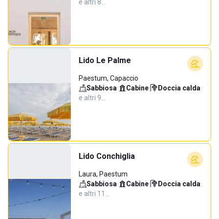
e altri 8…
Lido Le Palme
Paestum, Capaccio
Sabbiosa
·
Cabine
·
Doccia calda
·
e altri 9…
Lido Conchiglia
Laura, Paestum
Sabbiosa
·
Cabine
·
Doccia calda
·
e altri 11…