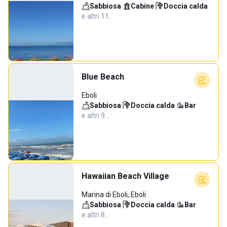
Sabbiosa
·
Cabine
·
Doccia calda
·
e altri 11…
Blue Beach
Eboli
Sabbiosa
·
Doccia calda
·
Bar
·
e altri 9…
Hawaiian Beach Village
Marina di Eboli, Eboli
Sabbiosa
·
Doccia calda
·
Bar
·
e altri 8…