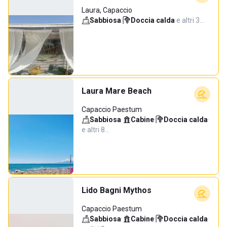
Laura, Capaccio
Sabbiosa
·
Doccia calda
·
e altri 3…
Laura Mare Beach
Capaccio Paestum
Sabbiosa
·
Cabine
·
Doccia calda
·
e altri 8…
Lido Bagni Mythos
Capaccio Paestum
Sabbiosa
·
Cabine
·
Doccia calda
·