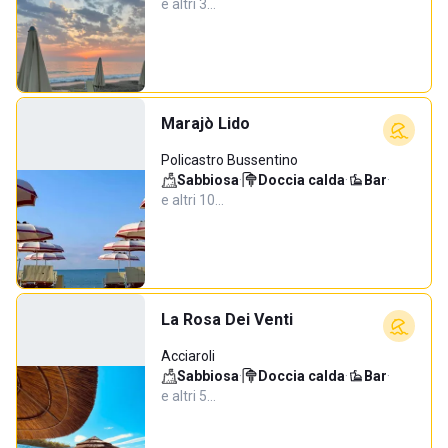
e altri 3…
Marajò Lido
Policastro Bussentino
Sabbiosa
·
Doccia calda
·
Bar
·
e altri 10…
La Rosa Dei Venti
Acciaroli
Sabbiosa
·
Doccia calda
·
Bar
·
e altri 5…