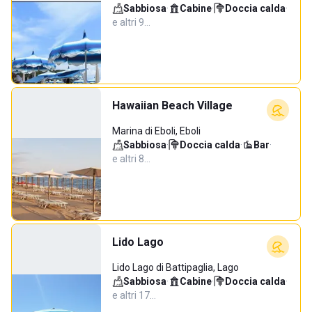
Sabbiosa
·
Cabine
·
Doccia calda
·
e altri 9…
Hawaiian Beach Village
Marina di Eboli, Eboli
Sabbiosa
·
Doccia calda
·
Bar
·
e altri 8…
Lido Lago
Lido Lago di Battipaglia, Lago
Sabbiosa
·
Cabine
·
Doccia calda
·
e altri 17…