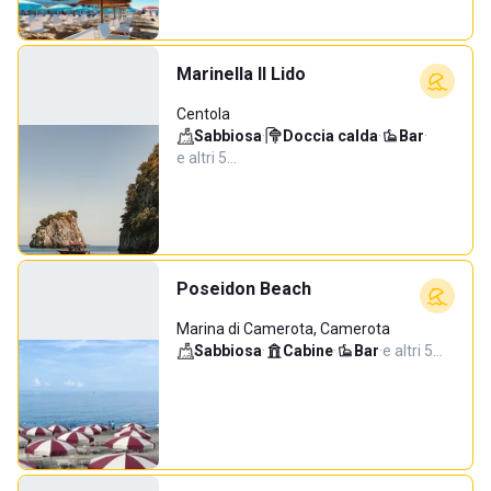
Marinella Il Lido
Centola
Sabbiosa
·
Doccia calda
·
Bar
·
e altri 5…
Poseidon Beach
Marina di Camerota, Camerota
Sabbiosa
·
Cabine
·
Bar
·
e altri 5…