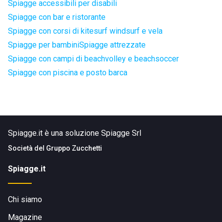
Spiagge accessibili per disabili
Spiagge con bar e ristorante
Spiagge con corsi di kitesurf windsurf e vela
Spiagge per bambini
Spiagge attrezzate
Spiagge con campi di beachvolley e beachsoccer
Spiagge con piscina e posto barca
Spiagge.it è una soluzione Spiagge Srl
Società del
Gruppo Zucchetti
Spiagge.it
Chi siamo
Magazine