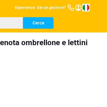
Experience
Sei un gestore?
Cerca
renota ombrellone e lettini