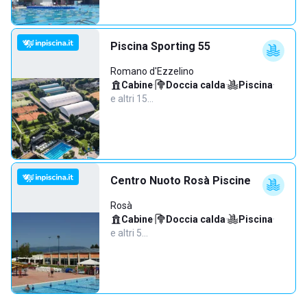
Piscina Sporting 55
Romano d'Ezzelino
Cabine
·
Doccia calda
·
Piscina
·
e altri 15…
Centro Nuoto Rosà Piscine
Rosà
Cabine
·
Doccia calda
·
Piscina
·
e altri 5…