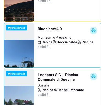
e altri 15…
Blueplanet4.0
Montecchio Precalcino
Cabine
·
Doccia calda
·
Piscina
·
e altri 8…
Leosport S.C. - Piscina
Comunale di Dueville
Dueville
Piscina
·
Bar
·
Ristorante
·
e altri 6…