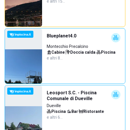
e altri 15…
Blueplanet4.0
Montecchio Precalcino
Cabine
·
Doccia calda
·
Piscina
·
e altri 8…
Leosport S.C. - Piscina
Comunale di Dueville
Dueville
Piscina
·
Bar
·
Ristorante
·
e altri 6…