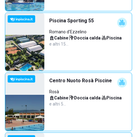
Piscina Sporting 55
Romano d'Ezzelino
Cabine
·
Doccia calda
·
Piscina
·
e altri 15…
Centro Nuoto Rosà Piscine
Rosà
Cabine
·
Doccia calda
·
Piscina
·
e altri 5…