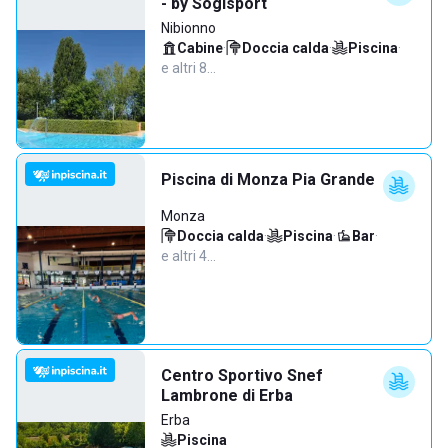
- by Sogisport
Nibionno
Cabine
·
Doccia calda
·
Piscina
·
e altri 8…
Piscina di Monza Pia Grande
Monza
Doccia calda
·
Piscina
·
Bar
·
e altri 4…
Centro Sportivo Snef
Lambrone di Erba
Erba
Piscina