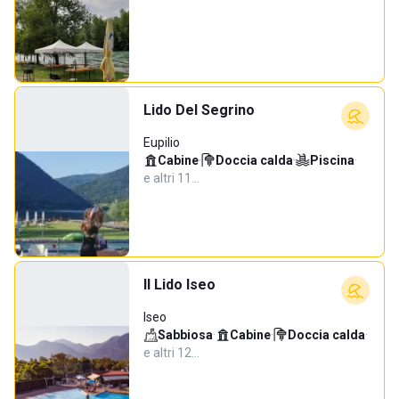
Lido Del Segrino
Eupilio
Cabine
·
Doccia calda
·
Piscina
·
e altri 11…
Il Lido Iseo
Iseo
Sabbiosa
·
Cabine
·
Doccia calda
·
e altri 12…