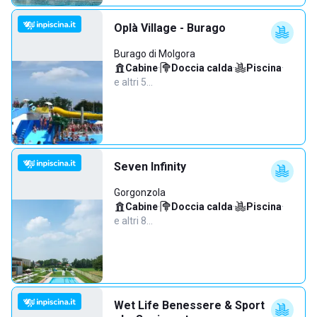
Oplà Village - Burago
Burago di Molgora
Cabine
·
Doccia calda
·
Piscina
·
e altri 5…
Seven Infinity
Gorgonzola
Cabine
·
Doccia calda
·
Piscina
·
e altri 8…
Wet Life Benessere & Sport