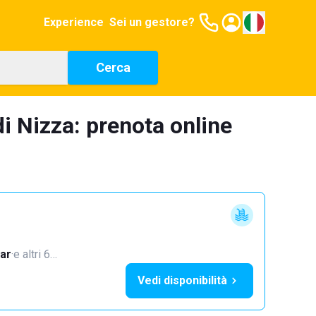
Experience
Sei un gestore?
Cerca
di Nizza: prenota online
ar
·
e altri 6…
Vedi disponibilità