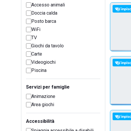
Accesso animali
Doccia calda
Posto barca
WiFi
TV
Giochi da tavolo
Carte
Videogiochi
Piscina
Servizi per famiglie
Animazione
Area giochi
Accessibilità
Spiaggia accessibile a disabili