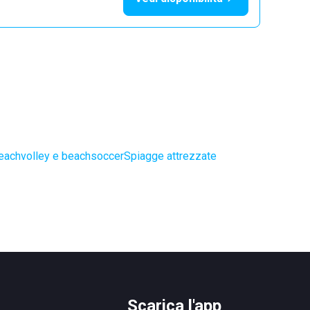
eachvolley e beachsoccer
Spiagge attrezzate
Scarica l'app