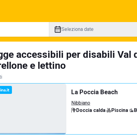
Seleziona date
ge accessibili per disabili Val 
llone e lettino
ti
La Poccia Beach
Nibbiano
Doccia calda
·
Piscina
·
B