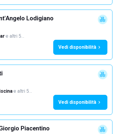
nt'Angelo Lodigiano
ar
·
e altri 5…
Vedi disponibilità
ti
iscina
·
e altri 5…
Vedi disponibilità
Giorgio Piacentino