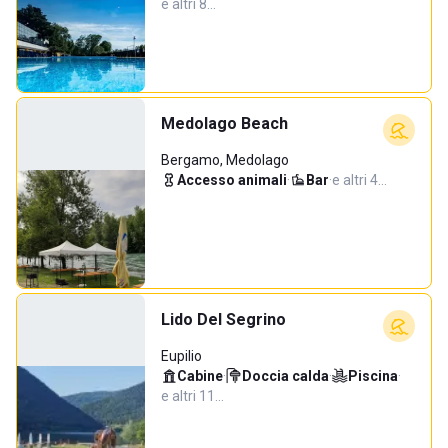
e altri 8…
Medolago Beach
Bergamo, Medolago
Accesso animali
·
Bar
·
e altri 4…
Lido Del Segrino
Eupilio
Cabine
·
Doccia calda
·
Piscina
·
e altri 11…