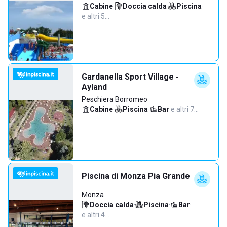
Cabine
·
Doccia calda
·
Piscina
·
e altri 5…
Gardanella Sport Village -
Ayland
Peschiera Borromeo
Cabine
·
Piscina
·
Bar
·
e altri 7…
Piscina di Monza Pia Grande
Monza
Doccia calda
·
Piscina
·
Bar
·
e altri 4…