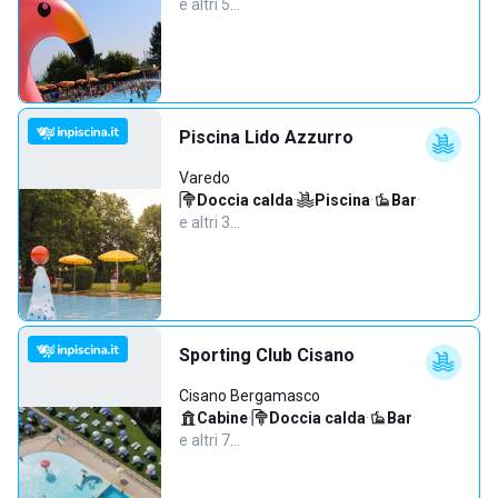
e altri 5…
Piscina Lido Azzurro
Varedo
Doccia calda
·
Piscina
·
Bar
·
e altri 3…
Sporting Club Cisano
Cisano Bergamasco
Cabine
·
Doccia calda
·
Bar
·
e altri 7…