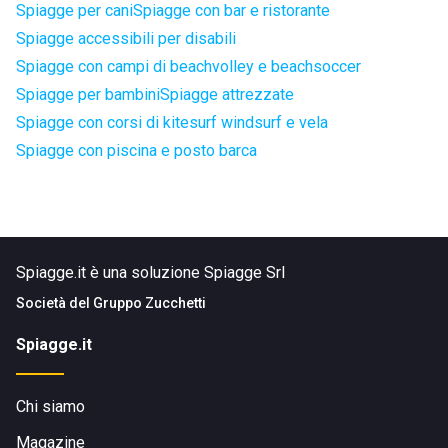
Spiagge per cani
Spiagge con bar e ristorante
Spiagge accessibili per disabili
Spiagge con campi di beachvolley e beachsoccer
Spiagge per bambini
Spiagge attrezzate
Spiagge con corsi di kitesurf windsurf e vela
Spiagge con piscina e posto barca
Spiagge.it è una soluzione Spiagge Srl
Società del
Gruppo Zucchetti
Spiagge.it
Chi siamo
Magazine