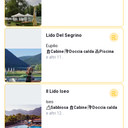
Lido Del Segrino
Eupilio
Cabine
·
Doccia calda
·
Piscina
·
e altri 11…
Il Lido Iseo
Iseo
Sabbiosa
·
Cabine
·
Doccia calda
·
e altri 12…