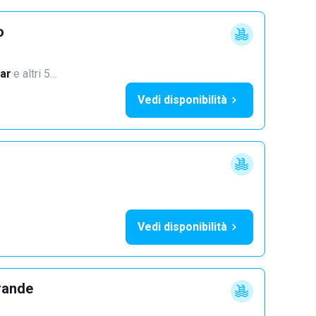
o
ar
·
e altri 5…
Vedi disponibilità
Vedi disponibilità
rande