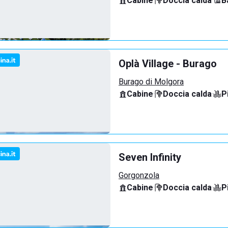
Cabine
·
Doccia calda
·
B
Oplà Village - Burago
Burago di Molgora
Cabine
·
Doccia calda
·
P
Seven Infinity
Gorgonzola
Cabine
·
Doccia calda
·
P