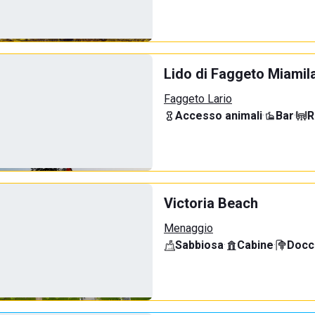
Lido di Faggeto Miamil
Faggeto Lario
Accesso animali
·
Bar
·
R
Victoria Beach
Menaggio
Sabbiosa
·
Cabine
·
Docci