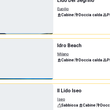
Lido Del Segrino
Eupilio
Cabine
·
Doccia calda
·
P
Idro Beach
Milano
Cabine
·
Doccia calda
·
P
Il Lido Iseo
Iseo
Sabbiosa
·
Cabine
·
Docci