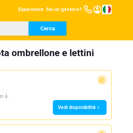
Experience
Sei un gestore?
Cerca
ta ombrellone e lettini
tri 4…
Vedi disponibilità