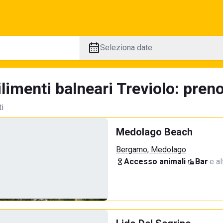
Seleziona date
limenti balneari Treviolo: preno
ti
Medolago Beach
Bergamo, Medolago
Accesso animali
·
Bar
·
e al