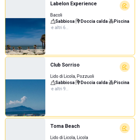
Labelon Experience
Bacoli
Sabbiosa
·
Doccia calda
·
Piscina
·
e altri 6…
Club Sorriso
Lido di Licola, Pozzuoli
Sabbiosa
·
Doccia calda
·
Piscina
·
e altri 9…
Toma Beach
Lido di Licola, Licola