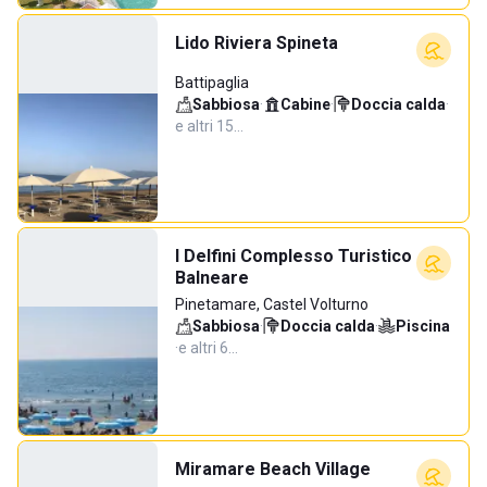
Lido Riviera Spineta
Battipaglia
Sabbiosa
·
Cabine
·
Doccia calda
·
e altri 15…
I Delfini Complesso Turistico
Balneare
Pinetamare, Castel Volturno
Sabbiosa
·
Doccia calda
·
Piscina
·
e altri 6…
Miramare Beach Village