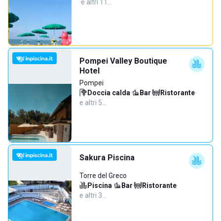
·
e altri 11…
Pompei Valley Boutique
Hotel
Pompei
Doccia calda
·
Bar
·
Ristorante
·
e altri 5…
Sakura Piscina
Torre del Greco
Piscina
·
Bar
·
Ristorante
·
e altri 3…