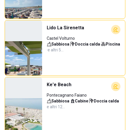
Lido La Sirenetta
Castel Volturno
Sabbiosa
·
Doccia calda
·
Piscina
·
e altri 5…
Ke'e Beach
Pontecagnano Faiano
Sabbiosa
·
Cabine
·
Doccia calda
·
e altri 12…