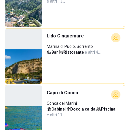
e altri 13…
Lido Cinquemare
Marina di Puolo, Sorrento
Bar
·
Ristorante
·
e altri 4…
Capo di Conca
Conca dei Marini
Cabine
·
Doccia calda
·
Piscina
·
e altri 11…