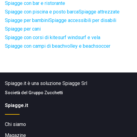
Spiagge con bar e ristorante
Spiagge con piscina e posto barca
Spiagge attrezzate
Spiagge per bambini
Spiagge accessibili per disabili
Spiagge per cani
Spiagge con corsi di kitesurf windsurf e vela
Spiagge con campi di beachvolley e beachsoccer
Spiagge.it è una soluzione Spiagge Srl
Società del
Gruppo Zucchetti
Spiagge.it
Chi siamo
Magazine