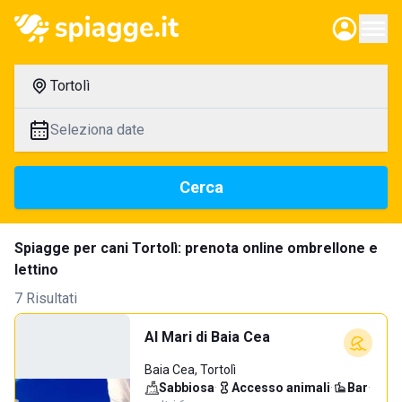
Tortolì
Seleziona date
Cerca
Spiagge per cani Tortolì: prenota online ombrellone e
lettino
7 Risultati
Al Mari di Baia Cea
Baia Cea, Tortolì
Sabbiosa
·
Accesso animali
·
Bar
·