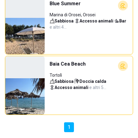
Blue Summer
Marina di Orosei, Orosei
Sabbiosa
·
Accesso animali
·
Bar
·
e altri 4…
Baia Cea Beach
Tortolì
Sabbiosa
·
Doccia calda
·
Accesso animali
·
e altri 5…
1