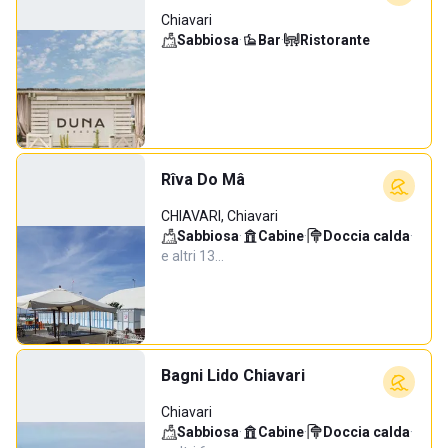
Chiavari
Sabbiosa
·
Bar
·
Ristorante
Rîva Do Mâ
CHIAVARI, Chiavari
Sabbiosa
·
Cabine
·
Doccia calda
·
e altri 13…
Bagni Lido Chiavari
Chiavari
Sabbiosa
·
Cabine
·
Doccia calda
·