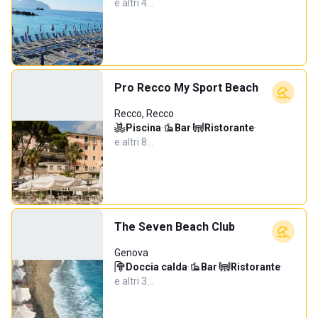
e altri 4…
Pro Recco My Sport Beach
Recco, Recco
Piscina
·
Bar
·
Ristorante
·
e altri 8…
The Seven Beach Club
Genova
Doccia calda
·
Bar
·
Ristorante
·
e altri 3…