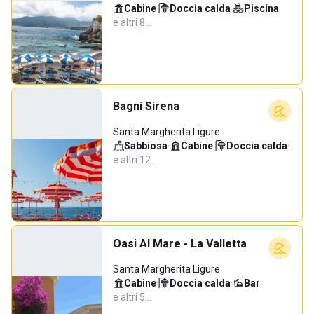
Cabine
·
Doccia calda
·
Piscina
·
e altri 8…
Bagni Sirena
Santa Margherita Ligure
Sabbiosa
·
Cabine
·
Doccia calda
·
e altri 12…
Oasi Al Mare - La Valletta
Santa Margherita Ligure
Cabine
·
Doccia calda
·
Bar
·
e altri 5…