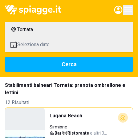
Tornata
Seleziona date
Cerca
Stabilimenti balneari Tornata: prenota ombrellone e
lettini
12 Risultati
Lugana Beach
Sirmione
Bar
·
Ristorante
·
e altri 3…