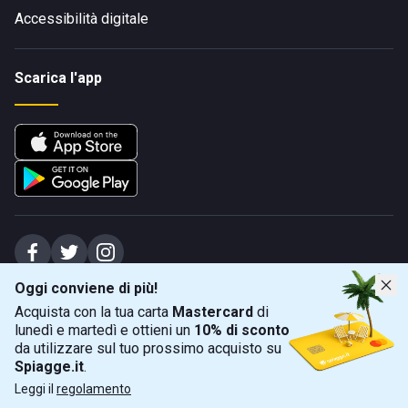
Accessibilità digitale
Scarica l'app
Oggi conviene di più!
Spiagge Srl - Sede legale: Via Marecchiese 48, 47923 Rimini (RN), IT -
Acquista con la tua carta
Mastercard
di
capitale sociale Euro 31245,57 - Iscritta al registro delle imprese di Rimini
lunedì e martedì e ottieni un
10% di sconto
Sede operativa: Via Flaminia 180, 47924 Rimini (RN), IT
-
+39 0541 772375
-
info@spiagge.it
- p.i./c.f. 04536640404
da utilizzare sul tuo prossimo acquisto su
Spiagge.it
.
Mappa
Filtra
©
2026
Spiagge Srl. Tutti i diritti riservati.
Leggi il
regolamento