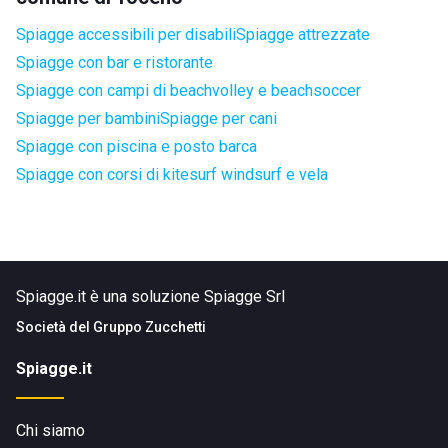
Spiagge accessibili per disabili
Spiagge attrezzate
Spiagge con bar e ristorante
Spiagge con campi di beachvolley e beachsoccer
Spiagge per bambini
Spiagge per cani
Spiagge con piscina e posto barca
Spiagge con corsi di kitesurf windsurf e vela
Spiagge.it è una soluzione Spiagge Srl
Società del
Gruppo Zucchetti
Spiagge.it
Chi siamo