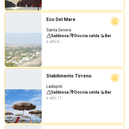
Eco Del Mare
Santa Severa
Sabbiosa
·
Doccia calda
·
Bar
·
e altri 6…
Stabilimento Tirreno
Ladispoli
Sabbiosa
·
Doccia calda
·
Bar
·
e altri 11…