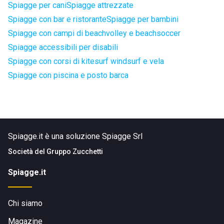
Spiagge per cani
Spiagge attrezzate
Spiagge con bar e ristorante
Spiagge per bambini
Spiagge con campi di beachvolley e beachsoccer
Spiagge accessibili per disabili
Spiagge con corsi di kitesurf windsurf e vela
Spiagge con piscina e posto barca
Spiagge.it è una soluzione Spiagge Srl
Società del
Gruppo Zucchetti
Spiagge.it
Chi siamo
Magazine