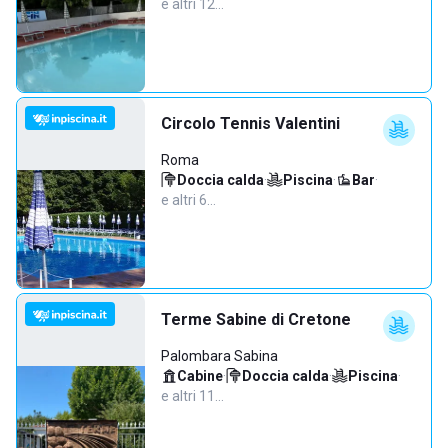
e altri 12…
Circolo Tennis Valentini
Roma
Doccia calda
·
Piscina
·
Bar
·
e altri 6…
Terme Sabine di Cretone
Palombara Sabina
Cabine
·
Doccia calda
·
Piscina
·
e altri 11…