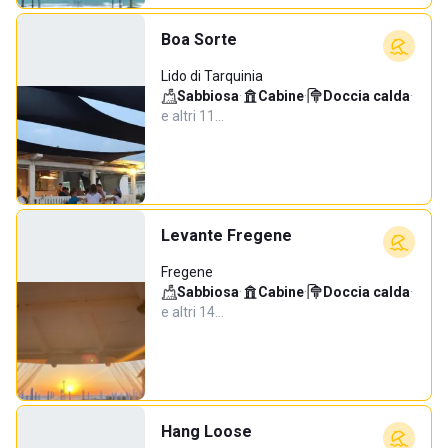
Boa Sorte
Lido di Tarquinia
Sabbiosa
·
Cabine
·
Doccia calda
·
e altri 11…
Levante Fregene
Fregene
Sabbiosa
·
Cabine
·
Doccia calda
·
e altri 14…
Hang Loose