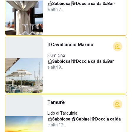
Sabbiosa
·
Doccia calda
·
Bar
·
e altri 7…
Il Cavalluccio Marino
Fiumicino
Sabbiosa
·
Doccia calda
·
Bar
·
e altri 9…
Tamurè
Lido di Tarquinia
Sabbiosa
·
Cabine
·
Doccia calda
·
e altri 12…