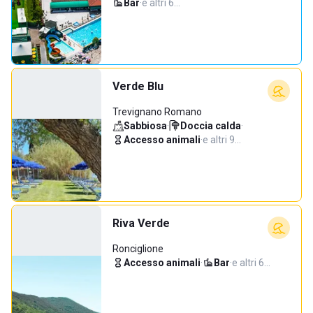
Bar
·
e altri 6…
Verde Blu
Trevignano Romano
Sabbiosa
·
Doccia calda
·
Accesso animali
·
e altri 9…
Riva Verde
Ronciglione
Accesso animali
·
Bar
·
e altri 6…