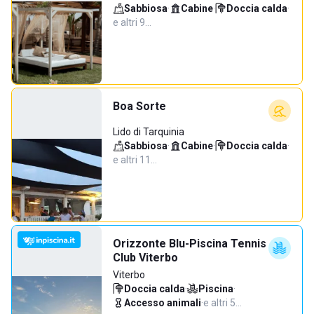
Sabbiosa
·
Cabine
·
Doccia calda
·
e altri 9…
Boa Sorte
Lido di Tarquinia
Sabbiosa
·
Cabine
·
Doccia calda
·
e altri 11…
Orizzonte Blu-Piscina Tennis
Club Viterbo
Viterbo
Doccia calda
·
Piscina
·
Accesso animali
·
e altri 5…