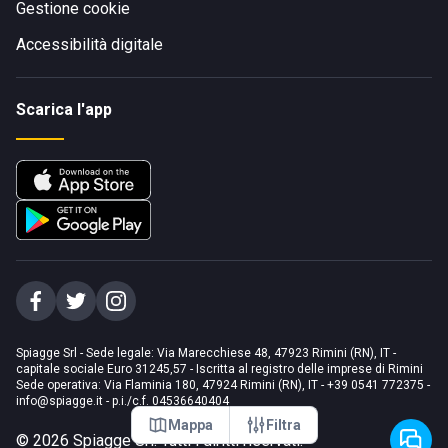
Gestione cookie
Accessibilità digitale
Scarica l'app
Spiagge Srl - Sede legale: Via Marecchiese 48, 47923 Rimini (RN), IT -
capitale sociale Euro 31245,57 - Iscritta al registro delle imprese di Rimini
Sede operativa: Via Flaminia 180, 47924 Rimini (RN), IT
-
+39 0541 772375
-
info@spiagge.it
- p.i./c.f. 04536640404
Mappa
Filtra
©
2026
Spiagge Srl. Tutti i diritti riservati.