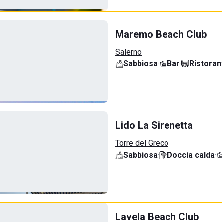
Maremo Beach Club
Salerno
Sabbiosa
·
Bar
·
Ristoran
Lido La Sirenetta
Torre del Greco
Sabbiosa
·
Doccia calda
·
Lavela Beach Club