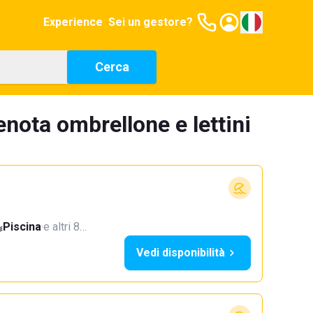
Experience
Sei un gestore?
Cerca
nota ombrellone e lettini
Piscina
·
e altri 8…
Vedi disponibilità