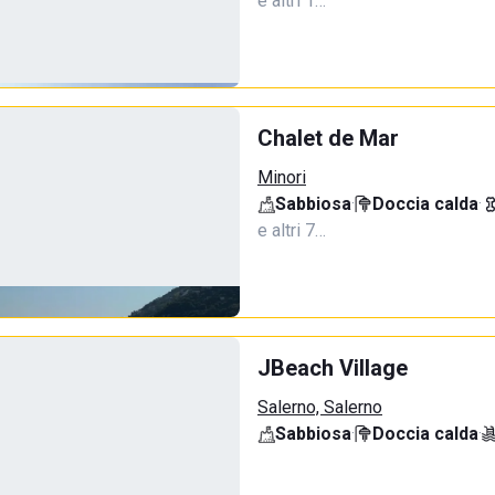
e altri 1…
Chalet de Mar
Minori
Sabbiosa
·
Doccia calda
·
e altri 7…
JBeach Village
Salerno, Salerno
Sabbiosa
·
Doccia calda
·