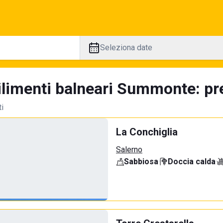
Seleziona date
ilimenti balneari Summonte: pre
ti
La Conchiglia
Salerno
Sabbiosa
·
Doccia calda
·