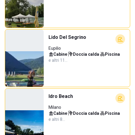
Lido Del Segrino
Eupilio
Cabine
·
Doccia calda
·
Piscina
·
e altri 11…
Idro Beach
Milano
Cabine
·
Doccia calda
·
Piscina
·
e altri 8…