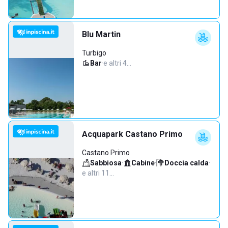
Blu Martin
Turbigo
Bar
·
e altri 4…
Acquapark Castano Primo
Castano Primo
Sabbiosa
·
Cabine
·
Doccia calda
·
e altri 11…