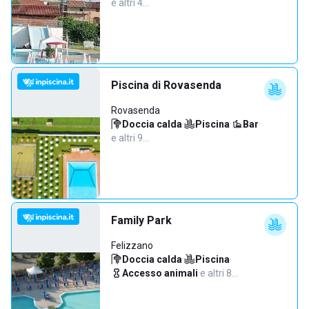
e altri 4…
Piscina di Rovasenda
Rovasenda
Doccia calda
·
Piscina
·
Bar
·
e altri 9…
Family Park
Felizzano
Doccia calda
·
Piscina
·
Accesso animali
·
e altri 8…