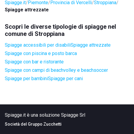
Spiagge.it
Piemonte
Provincia di Vercelli
Stroppiana
Spiagge attrezzate
Scopri le diverse tipologie di spiagge nel
comune di Stroppiana
Spiagge accessibili per disabili
Spiagge attrezzate
Spiagge con piscina e posto barca
Spiagge con bar e ristorante
Spiagge con campi di beachvolley e beachsoccer
Spiagge per bambini
Spiagge per cani
Spiagge.it è una soluzione Spiagge Srl
Società del
Gruppo Zucchetti