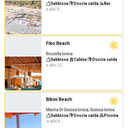
Sabbiosa
·
Doccia calda
·
Bar
·
e altri 9…
Fiko Beach
Roccella Ionica
Sabbiosa
·
Cabine
·
Doccia calda
·
e altri 12…
Bikini Beach
Marina Di Gioiosa Ionica, Gioiosa Ionica
Sabbiosa
·
Doccia calda
·
Piscina
·
e altri 9…