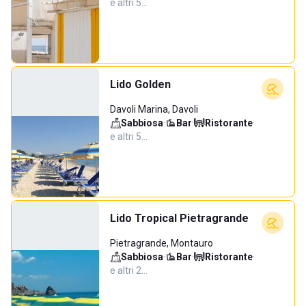
e altri 5…
Lido Golden
Davoli Marina, Davoli
Sabbiosa
·
Bar
·
Ristorante
·
e altri 5…
Lido Tropical Pietragrande
Pietragrande, Montauro
Sabbiosa
·
Bar
·
Ristorante
·
e altri 2…