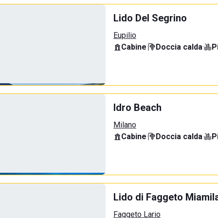
Lido Del Segrino
Eupilio
Cabine
·
Doccia calda
·
P
Idro Beach
Milano
Cabine
·
Doccia calda
·
P
Lido di Faggeto Miamil
Faggeto Lario