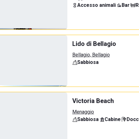
Accesso animali
·
Bar
·
R
Lido di Bellagio
Bellagio, Bellagio
Sabbiosa
Victoria Beach
Menaggio
Sabbiosa
·
Cabine
·
Docci