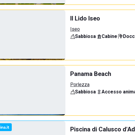
Il Lido Iseo
Iseo
Sabbiosa
·
Cabine
·
Docci
Panama Beach
Porlezza
Sabbiosa
·
Accesso anima
Piscina di Calusco d'A