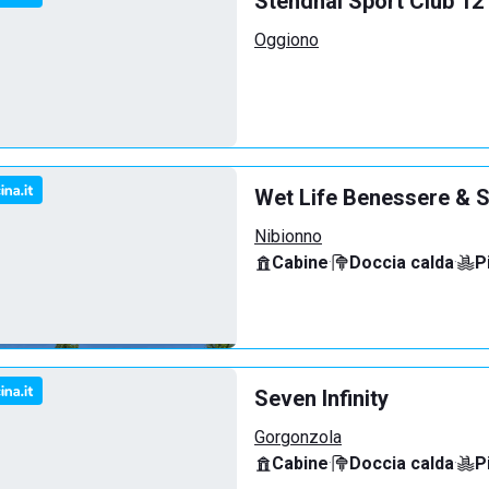
Stendhal Sport Club 12
Oggiono
Wet Life Benessere & S
Nibionno
Cabine
·
Doccia calda
·
P
Seven Infinity
Gorgonzola
Cabine
·
Doccia calda
·
P