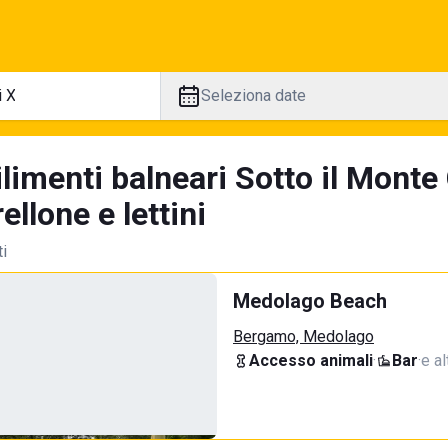
Seleziona date
limenti balneari Sotto il Monte
llone e lettini
ti
Medolago Beach
Bergamo, Medolago
Accesso animali
·
Bar
·
e al