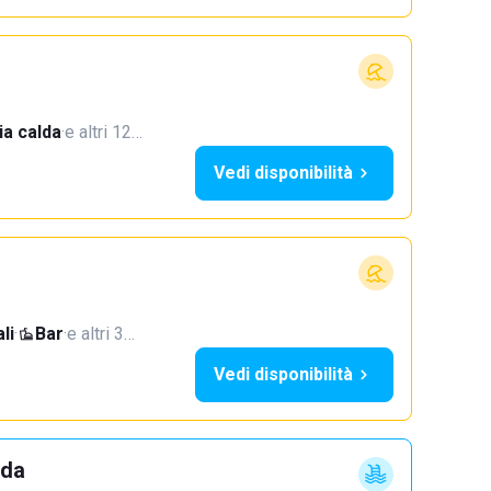
a calda
·
e altri 12…
Vedi disponibilità
li
·
Bar
·
e altri 3…
Vedi disponibilità
dda