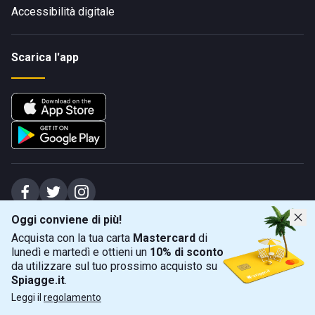
Accessibilità digitale
Scarica l'app
Oggi conviene di più!
Spiagge Srl - Sede legale: Via Marecchiese 48, 47923 Rimini (RN), IT -
Acquista con la tua carta
Mastercard
di
capitale sociale Euro 31245,57 - Iscritta al registro delle imprese di Rimini
lunedì e martedì e ottieni un
10% di sconto
Sede operativa: Via Flaminia 180, 47924 Rimini (RN), IT
-
+39 0541 772375
-
info@spiagge.it
- p.i./c.f. 04536640404
da utilizzare sul tuo prossimo acquisto su
Spiagge.it
.
Mappa
Filtra
©
2026
Spiagge Srl. Tutti i diritti riservati.
Leggi il
regolamento