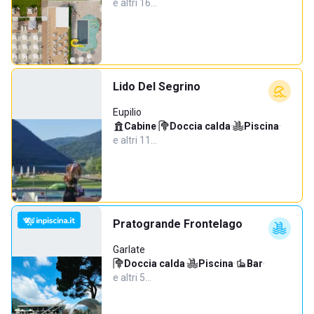
e altri 16…
Lido Del Segrino
Eupilio
Cabine
·
Doccia calda
·
Piscina
·
e altri 11…
Pratogrande Frontelago
Garlate
Doccia calda
·
Piscina
·
Bar
·
e altri 5…