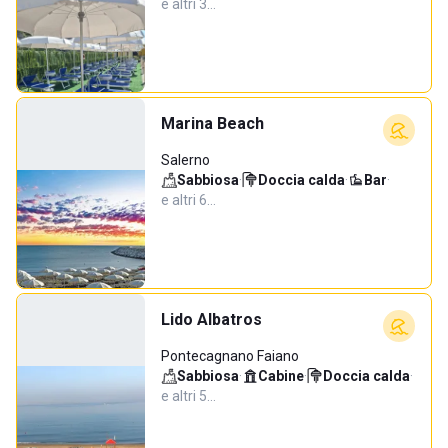
e altri 3…
Marina Beach
Salerno
Sabbiosa
·
Doccia calda
·
Bar
·
e altri 6…
Lido Albatros
Pontecagnano Faiano
Sabbiosa
·
Cabine
·
Doccia calda
·
e altri 5…