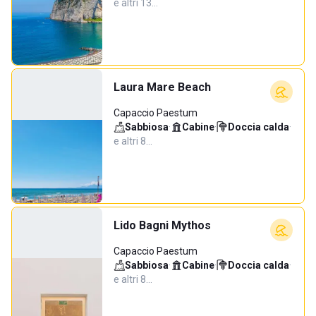
e altri 13…
Laura Mare Beach
Capaccio Paestum
Sabbiosa
·
Cabine
·
Doccia calda
·
e altri 8…
Lido Bagni Mythos
Capaccio Paestum
Sabbiosa
·
Cabine
·
Doccia calda
·
e altri 8…