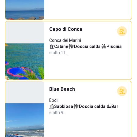
Capo di Conca
Conca dei Marini
Cabine
·
Doccia calda
·
Piscina
·
e altri 11…
Blue Beach
Eboli
Sabbiosa
·
Doccia calda
·
Bar
·
e altri 9…