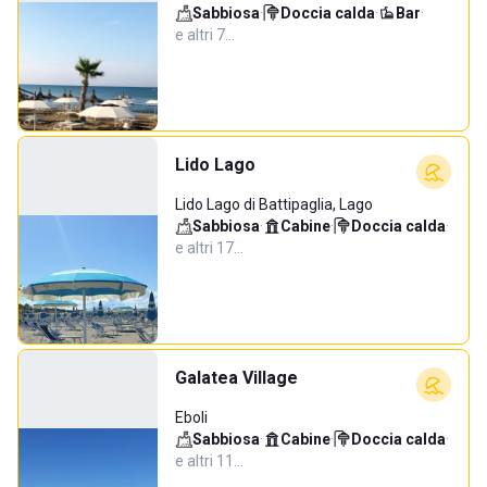
Sabbiosa
·
Doccia calda
·
Bar
·
e altri 7…
Lido Lago
Lido Lago di Battipaglia, Lago
Sabbiosa
·
Cabine
·
Doccia calda
·
e altri 17…
Galatea Village
Eboli
Sabbiosa
·
Cabine
·
Doccia calda
·
e altri 11…