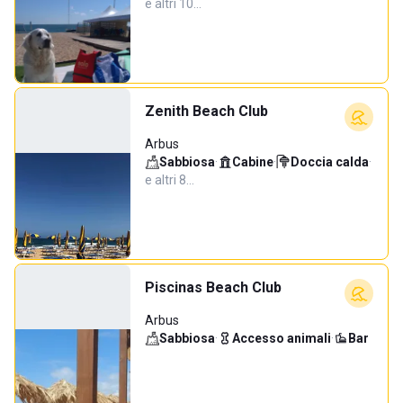
e altri 10…
Zenith Beach Club
Arbus
Sabbiosa
·
Cabine
·
Doccia calda
·
e altri 8…
Piscinas Beach Club
Arbus
Sabbiosa
·
Accesso animali
·
Bar