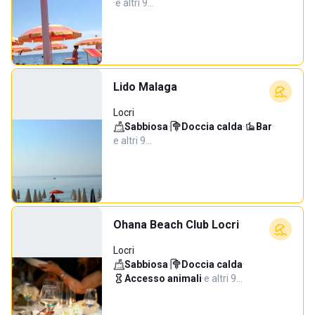
·
e altri 9…
Lido Malaga
Locri
Sabbiosa
·
Doccia calda
·
Bar
·
e altri 9…
Ohana Beach Club Locri
Locri
Sabbiosa
·
Doccia calda
·
Accesso animali
·
e altri 9…