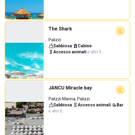
The Shark
Palizzi
Sabbiosa
·
Cabine
·
Accesso animali
·
e altri 9…
JANCU Miracle bay
Palizzi Marina, Palizzi
Sabbiosa
·
Accesso animali
·
Bar
·
e altri 6…