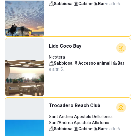
Sabbiosa
·
Cabine
·
Bar
·
e altri 6…
Lido Coco Bay
Nicotera
Sabbiosa
·
Accesso animali
·
Bar
·
e altri 5…
Trocadero Beach Club
Sant Andrea Apostolo Dello Ionio,
Sant'Andrea Apostolo Allo Ionio
Sabbiosa
·
Cabine
·
Bar
·
e altri 6…