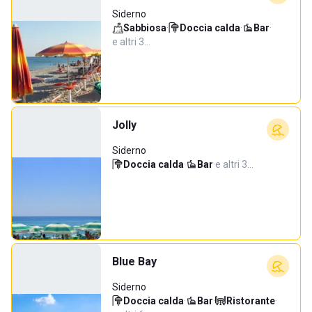
Siderno
Sabbiosa
·
Doccia calda
·
Bar
·
e altri 3…
Jolly
Siderno
Doccia calda
·
Bar
·
e altri 3…
Blue Bay
Siderno
Doccia calda
·
Bar
·
Ristorante
·