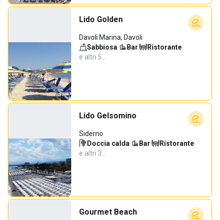
Lido Golden
Davoli Marina, Davoli
Sabbiosa
·
Bar
·
Ristorante
·
e altri 5…
Lido Gelsomino
Siderno
Doccia calda
·
Bar
·
Ristorante
·
e altri 3…
Gourmet Beach