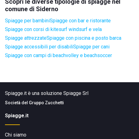
Scopri le diverse tipologie di spiagge nel
comune di Siderno
Spiagge per bambini
Spiagge con bar e ristorante
Spiagge con corsi di kitesurf windsurf e vela
Spiagge attrezzate
Spiagge con piscina e posto barca
Spiagge accessibili per disabili
Spiagge per cani
Spiagge con campi di beachvolley e beachsoccer
Spiagge.it è una soluzione Spiagge Srl
Società del
Gruppo Zucchetti
Spiagge.it
Chi siamo