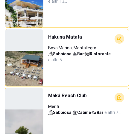
e altri 13…
Hakuna Matata
Bovo Marina, Montallegro
Sabbiosa
·
Bar
·
Ristorante
·
e altri 5…
Maká Beach Club
Menfi
Sabbiosa
·
Cabine
·
Bar
·
e altri 7…