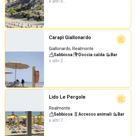
e altri 4…
Carapì Giallonardo
Giallonardo, Realmonte
Sabbiosa
·
Doccia calda
·
Bar
·
e altri 2…
Lido Le Pergole
Realmonte
Sabbiosa
·
Accesso animali
·
Bar
·
e altri 7…