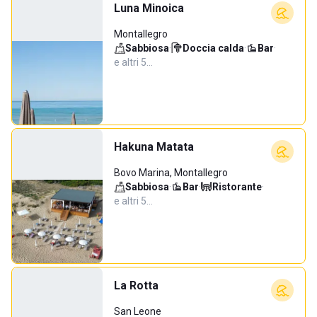
Luna Minoica
Montallegro
Sabbiosa
·
Doccia calda
·
Bar
·
e altri 5…
Hakuna Matata
Bovo Marina, Montallegro
Sabbiosa
·
Bar
·
Ristorante
·
e altri 5…
La Rotta
San Leone