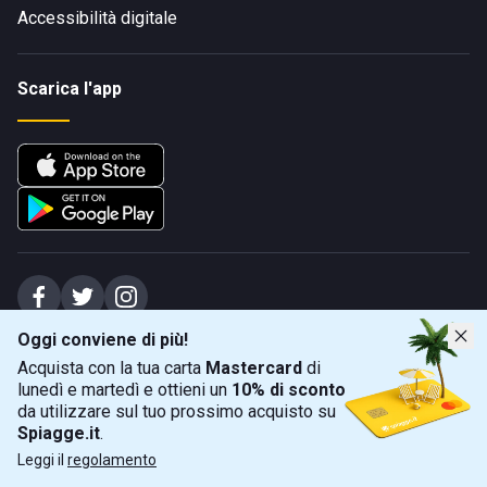
Accessibilità digitale
Scarica l'app
Oggi conviene di più!
Spiagge Srl - Sede legale: Via Marecchiese 48, 47923 Rimini (RN), IT -
Acquista con la tua carta
Mastercard
di
capitale sociale Euro 31245,57 - Iscritta al registro delle imprese di Rimini
lunedì e martedì e ottieni un
10% di sconto
Sede operativa: Via Flaminia 180, 47924 Rimini (RN), IT
-
+39 0541 772375
-
info@spiagge.it
- p.i./c.f. 04536640404
da utilizzare sul tuo prossimo acquisto su
Spiagge.it
.
Mappa
Filtra
©
2026
Spiagge Srl. Tutti i diritti riservati.
Leggi il
regolamento