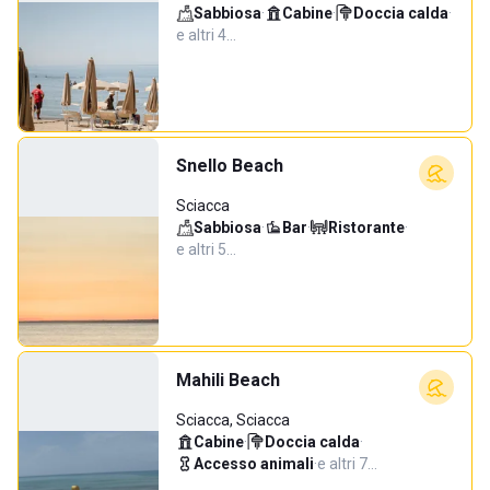
Sabbiosa
·
Cabine
·
Doccia calda
·
e altri 4…
Snello Beach
Sciacca
Sabbiosa
·
Bar
·
Ristorante
·
e altri 5…
Mahili Beach
Sciacca, Sciacca
Cabine
·
Doccia calda
·
Accesso animali
·
e altri 7…