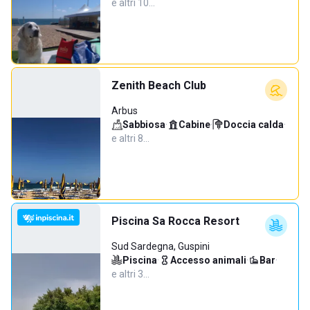
e altri 10…
Zenith Beach Club
Arbus
Sabbiosa
·
Cabine
·
Doccia calda
·
e altri 8…
Piscina Sa Rocca Resort
Sud Sardegna, Guspini
Piscina
·
Accesso animali
·
Bar
·
e altri 3…