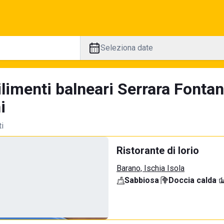
Seleziona date
ilimenti balneari Serrara Fonta
i
ti
Ristorante di Iorio
Barano, Ischia Isola
Sabbiosa
·
Doccia calda
·