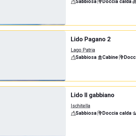
Sabbiosa
·
Doccia calda
·
Lido Pagano 2
Lago Patria
Sabbiosa
·
Cabine
·
Docci
Lido Il gabbiano
Ischitella
Sabbiosa
·
Doccia calda
·