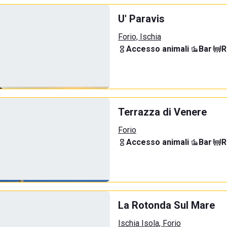
U' Paravis
Forio, Ischia
Accesso animali
·
Bar
·
R
Terrazza di Venere
Forio
Accesso animali
·
Bar
·
R
La Rotonda Sul Mare
Ischia Isola, Forio