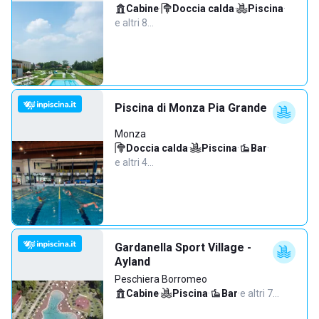
Cabine
·
Doccia calda
·
Piscina
·
e altri 8…
Piscina di Monza Pia Grande
Monza
Doccia calda
·
Piscina
·
Bar
·
e altri 4…
Gardanella Sport Village -
Ayland
Peschiera Borromeo
Cabine
·
Piscina
·
Bar
·
e altri 7…