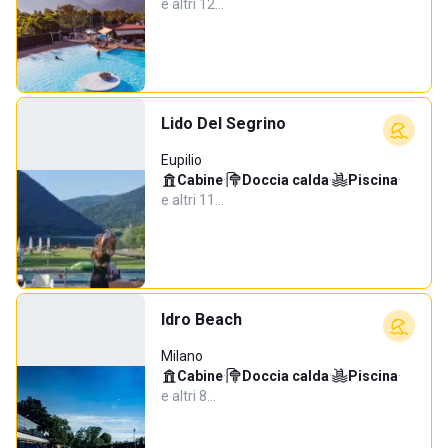
e altri 12…
Lido Del Segrino
Eupilio
Cabine
·
Doccia calda
·
Piscina
·
e altri 11…
Idro Beach
Milano
Cabine
·
Doccia calda
·
Piscina
·
e altri 8…