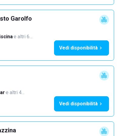
sto Garolfo
iscina
·
e altri 6…
Vedi disponibilità
ar
·
e altri 4…
Vedi disponibilità
azzina