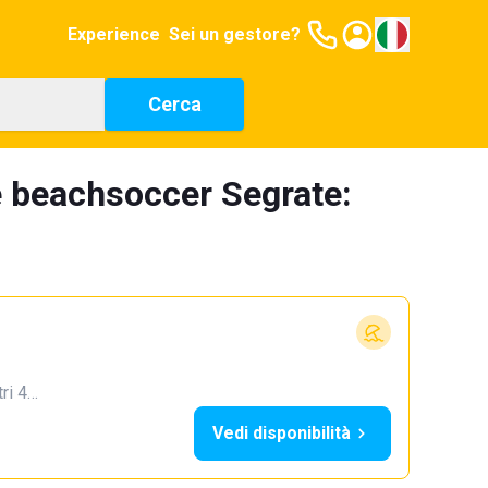
Experience
Sei un gestore?
Cerca
e beachsoccer Segrate:
tri 4…
Vedi disponibilità