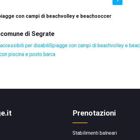
piagge con campi di beachvolley e beachsoccer
l comune di Segrate
ccessibili per disabili
Spiagge con campi di beachvolley e bea
con piscina e posto barca
e.it
Prenotazioni
Stabilimenti balneari