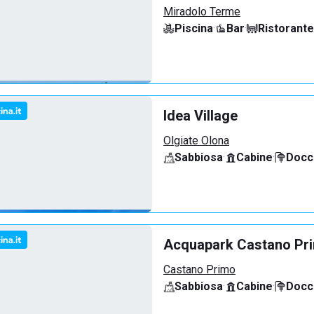
Miradolo Terme
Piscina
·
Bar
·
Ristorante
Idea Village
Olgiate Olona
Sabbiosa
·
Cabine
·
Docci
Acquapark Castano Pr
Castano Primo
Sabbiosa
·
Cabine
·
Docci