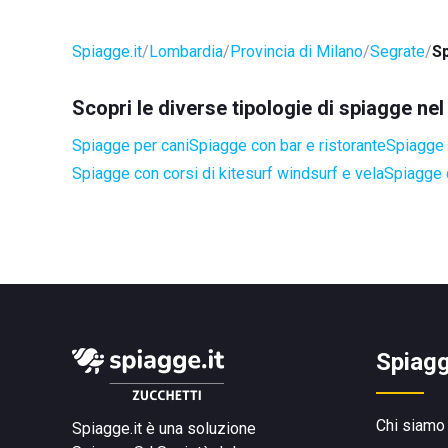
Spiagge.it
Lombardia
Provincia di Milano
Segrate
S
Scopri le diverse tipologie di spiagge ne
Spiagge per cani
Spiagge con bar e ristorante
Spiagge a
Spiagge con corsi di kitesurf windsurf e vela
Spiagge 
Spiagg
Chi siamo
Spiagge.it è una soluzione