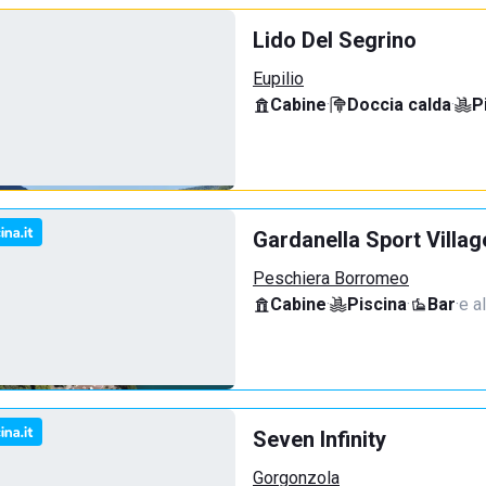
Lido Del Segrino
Eupilio
Cabine
·
Doccia calda
·
P
Gardanella Sport Villag
Peschiera Borromeo
Cabine
·
Piscina
·
Bar
·
e al
Seven Infinity
Gorgonzola