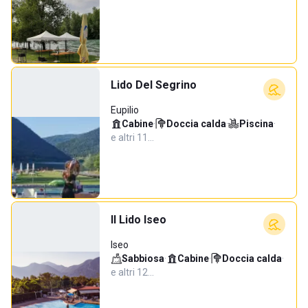
Lido Del Segrino
Eupilio
Cabine
·
Doccia calda
·
Piscina
·
e altri 11…
Il Lido Iseo
Iseo
Sabbiosa
·
Cabine
·
Doccia calda
·
e altri 12…