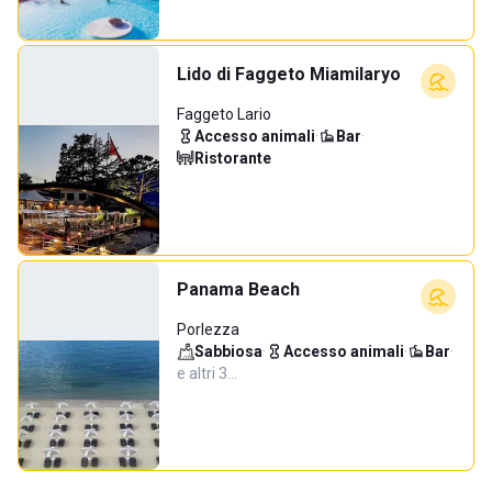
Lido di Faggeto Miamilaryo
Faggeto Lario
Accesso animali
·
Bar
·
Ristorante
Panama Beach
Porlezza
Sabbiosa
·
Accesso animali
·
Bar
·
e altri 3…