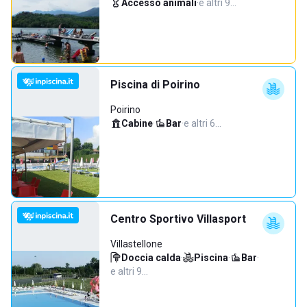
Accesso animali
·
e altri 9…
Piscina di Poirino
Poirino
Cabine
·
Bar
·
e altri 6…
Centro Sportivo Villasport
Villastellone
Doccia calda
·
Piscina
·
Bar
·
e altri 9…