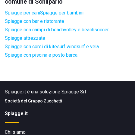
comune di Schilpario
Spiagge per cani
Spiagge per bambini
Spiagge con bar e ristorante
Spiagge con campi di beachvolley e beachsoccer
Spiagge attrezzate
Spiagge con corsi di kitesurf windsurf e vela
Spiagge con piscina e posto barca
Spiagge.it è una soluzione Spiagge Srl
Società del
Gruppo Zucchetti
Spiagge.it
Chi siamo