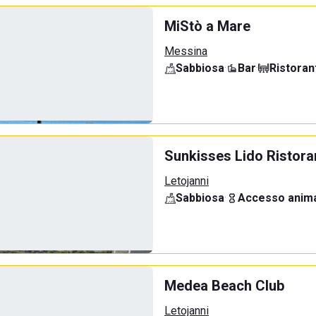
MiStò a Mare
Messina
Sabbiosa
·
Bar
·
Ristoran
Sunkisses Lido Ristora
Letojanni
Sabbiosa
·
Accesso anima
Medea Beach Club
Letojanni