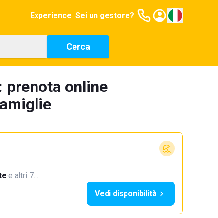
Experience
Sei un gestore?
Cerca
: prenota online
famiglie
te
·
e altri 7…
Vedi disponibilità