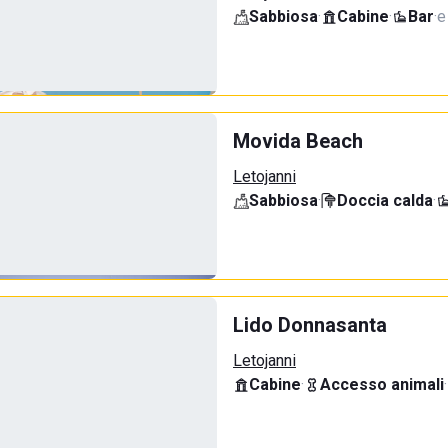
Sabbiosa
·
Cabine
·
Bar
·
e
Movida Beach
Letojanni
Sabbiosa
·
Doccia calda
·
Lido Donnasanta
Letojanni
Cabine
·
Accesso animali
·