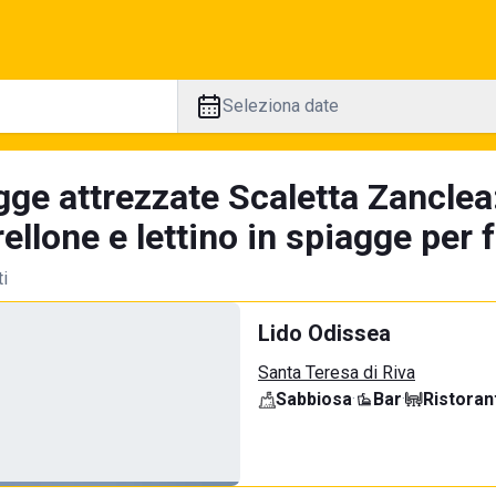
Seleziona date
gge attrezzate Scaletta Zanclea
llone e lettino in spiagge per 
ti
Lido Odissea
Santa Teresa di Riva
Sabbiosa
·
Bar
·
Ristoran