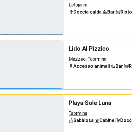
Letojanni
Doccia calda
·
Bar
·
Rist
Lido Al Pizzico
Mazzeo, Taormina
Accesso animali
·
Bar
·
R
Playa Sole Luna
Taormina
Sabbiosa
·
Cabine
·
Docci