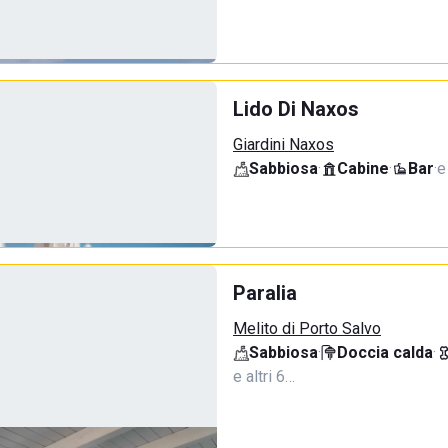
Lido Di Naxos
Giardini Naxos
Sabbiosa
·
Cabine
·
Bar
·
e
Paralia
Melito di Porto Salvo
Sabbiosa
·
Doccia calda
·
e altri 6…