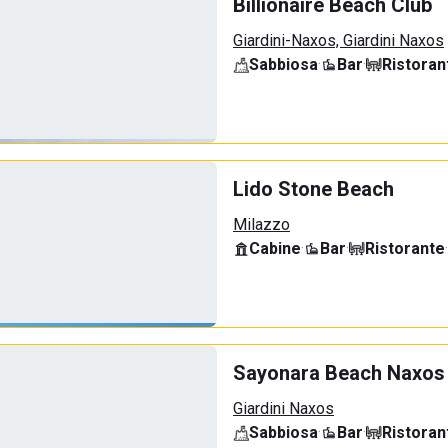
Billionaire Beach Club
Giardini-Naxos, Giardini Naxos
Sabbiosa
·
Bar
·
Ristoran
Lido Stone Beach
Milazzo
Cabine
·
Bar
·
Ristorante
·
Sayonara Beach Naxos
Giardini Naxos
Sabbiosa
·
Bar
·
Ristoran