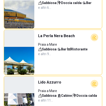
Sabbiosa
·
Doccia calda
·
Bar
·
e altri 6…
La Perla Nera Beach
Praia a Mare
Sabbiosa
·
Bar
·
Ristorante
·
e altri 9…
Lido Azzurro
Praia a Mare
Sabbiosa
·
Cabine
·
Doccia calda
·
e altri 11…