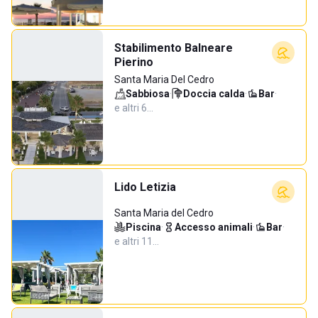
Stabilimento Balneare
Pierino
Santa Maria Del Cedro
Sabbiosa
·
Doccia calda
·
Bar
·
e altri 6…
Lido Letizia
Santa Maria del Cedro
Piscina
·
Accesso animali
·
Bar
·
e altri 11…