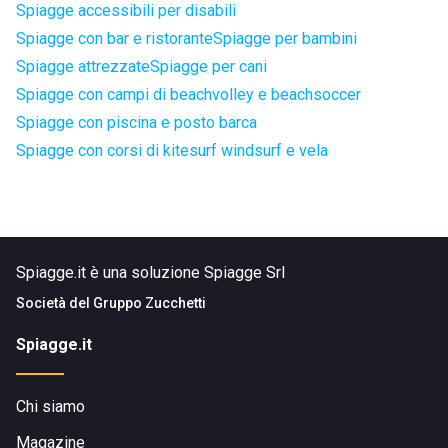
Spiagge accessibili per disabili
Spiagge con bar e ristorante
Spiagge per bambini
Spiagge attrezzate
Spiagge per cani
Spiagge con campi di beachvolley e beachsoccer
Spiagge con piscina e posto barca
Spiagge con corsi di kitesurf windsurf e vela
Spiagge.it è una soluzione Spiagge Srl
Società del
Gruppo Zucchetti
Spiagge.it
Chi siamo
Magazine