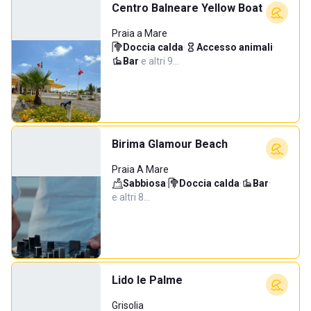
Centro Balneare Yellow Boat
Praia a Mare
Doccia calda
·
Accesso animali
·
Bar
·
e altri 9…
Birima Glamour Beach
Praia A Mare
Sabbiosa
·
Doccia calda
·
Bar
·
e altri 8…
Lido le Palme
Grisolia