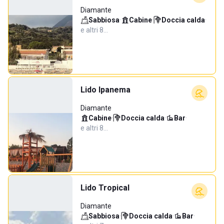
Diamante
Sabbiosa
·
Cabine
·
Doccia calda
·
e altri 8…
Lido Ipanema
Diamante
Cabine
·
Doccia calda
·
Bar
·
e altri 8…
Lido Tropical
Diamante
Sabbiosa
·
Doccia calda
·
Bar
·