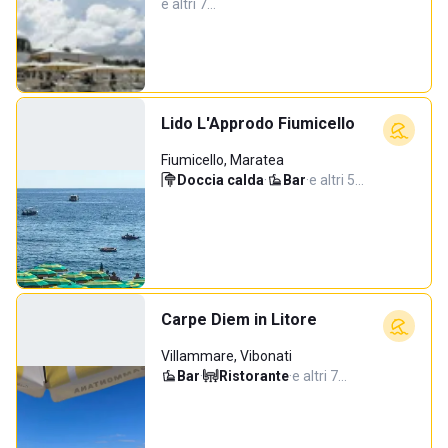
e altri 7…
Lido L'Approdo Fiumicello
Fiumicello, Maratea
Doccia calda
·
Bar
·
e altri 5…
Carpe Diem in Litore
Villammare, Vibonati
Bar
·
Ristorante
·
e altri 7…