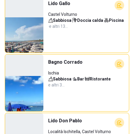
Lido Gallo
Castel Volturno
Sabbiosa
·
Doccia calda
·
Piscina
·
e altri 13…
Bagno Corrado
Ischia
Sabbiosa
·
Bar
·
Ristorante
·
e altri 3…
Lido Don Pablo
Località Ischitella, Castel Volturno