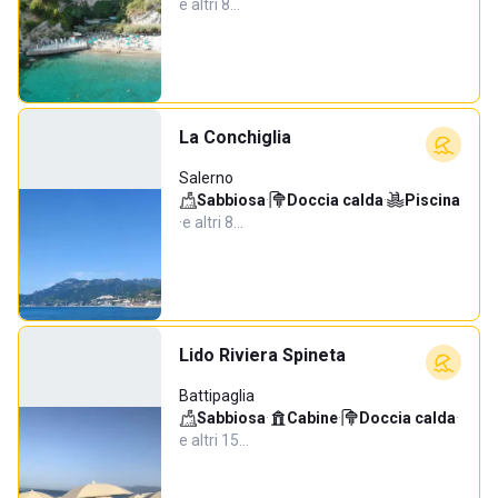
e altri 8…
La Conchiglia
Salerno
Sabbiosa
·
Doccia calda
·
Piscina
·
e altri 8…
Lido Riviera Spineta
Battipaglia
Sabbiosa
·
Cabine
·
Doccia calda
·
e altri 15…