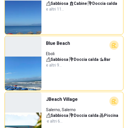
Sabbiosa
·
Cabine
·
Doccia calda
·
e altri 11…
Blue Beach
Eboli
Sabbiosa
·
Doccia calda
·
Bar
·
e altri 9…
JBeach Village
Salerno, Salerno
Sabbiosa
·
Doccia calda
·
Piscina
·
e altri 6…