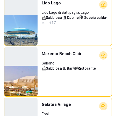
Lido Lago
Lido Lago di Battipaglia, Lago
Sabbiosa
·
Cabine
·
Doccia calda
·
e altri 17…
Maremo Beach Club
Salerno
Sabbiosa
·
Bar
·
Ristorante
Galatea Village
Eboli