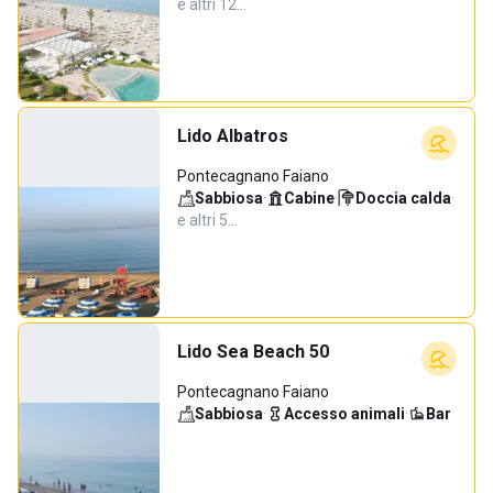
e altri 12…
Lido Albatros
Pontecagnano Faiano
Sabbiosa
·
Cabine
·
Doccia calda
·
e altri 5…
Lido Sea Beach 50
Pontecagnano Faiano
Sabbiosa
·
Accesso animali
·
Bar