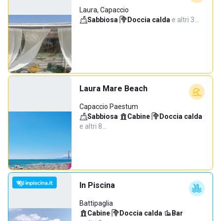
Laura, Capaccio
Sabbiosa
·
Doccia calda
·
e altri 3…
Laura Mare Beach
Capaccio Paestum
Sabbiosa
·
Cabine
·
Doccia calda
·
e altri 8…
In Piscina
Battipaglia
Cabine
·
Doccia calda
·
Bar
·