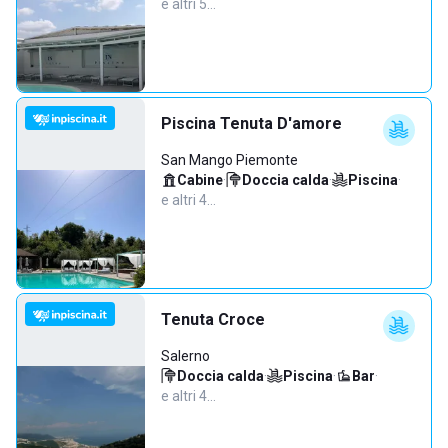
e altri 5…
Piscina Tenuta D'amore
San Mango Piemonte
Cabine
·
Doccia calda
·
Piscina
·
e altri 4…
Tenuta Croce
Salerno
Doccia calda
·
Piscina
·
Bar
·
e altri 4…