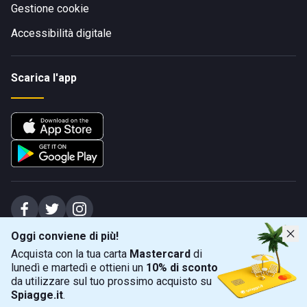
Gestione cookie
Accessibilità digitale
Scarica l'app
Oggi conviene di più!
Spiagge Srl - Sede legale: Via Marecchiese 48, 47923 Rimini (RN), IT -
Acquista con la tua carta
Mastercard
di
capitale sociale Euro 31245,57 - Iscritta al registro delle imprese di Rimini
lunedì e martedì e ottieni un
10% di sconto
Sede operativa: Via Flaminia 180, 47924 Rimini (RN), IT
-
+39 0541 772375
-
info@spiagge.it
- p.i./c.f. 04536640404
da utilizzare sul tuo prossimo acquisto su
Spiagge.it
.
Mappa
Filtra
©
2026
Spiagge Srl. Tutti i diritti riservati.