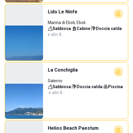
Lido Le Ninfe
Marina di Eboli, Eboli
Sabbiosa
·
Cabine
·
Doccia calda
·
e altri 8…
La Conchiglia
Salerno
Sabbiosa
·
Doccia calda
·
Piscina
·
e altri 8…
Helios Beach Paestum