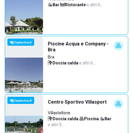
Bar
·
Ristorante
·
e altri 6…
Piscine Acqua e Company -
Bra
Bra
Doccia calda
·
e altri 6…
Centro Sportivo Villasport
Villastellone
Doccia calda
·
Piscina
·
Bar
·
e altri 9…