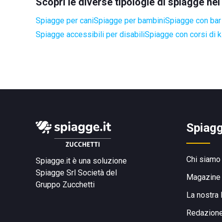
Scopri le diverse tipologie di spiagge n
Spiagge per cani
Spiagge per bambini
Spiagge con bar 
Spiagge accessibili per disabili
Spiagge con corsi di k
Spiagg
Chi siamo
Spiagge.it è una soluzione
Spiagge Srl
Società del
Magazine
Gruppo Zucchetti
La nostra 
Redazion