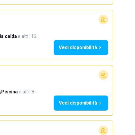
a calda
·
e altri 16…
Vedi disponibilità
Piscina
·
e altri 8…
Vedi disponibilità