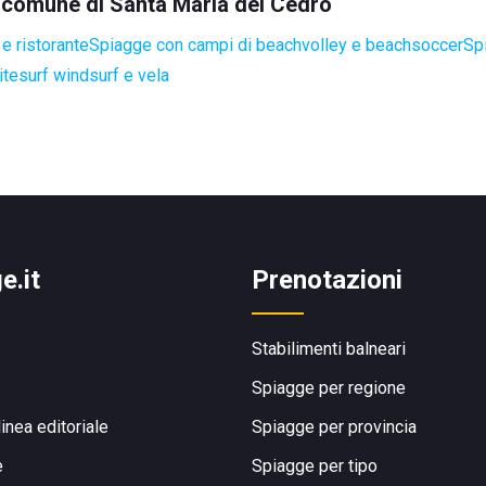
el comune di Santa Maria del Cedro
e ristorante
Spiagge con campi di beachvolley e beachsoccer
Sp
itesurf windsurf e vela
e.it
Prenotazioni
Stabilimenti balneari
Spiagge per regione
linea editoriale
Spiagge per provincia
e
Spiagge per tipo