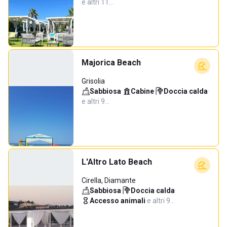
e altri 11…
Majorica Beach
Grisolia
Sabbiosa
·
Cabine
·
Doccia calda
·
e altri 9…
L'Altro Lato Beach
Cirella, Diamante
Sabbiosa
·
Doccia calda
·
Accesso animali
·
e altri 9…