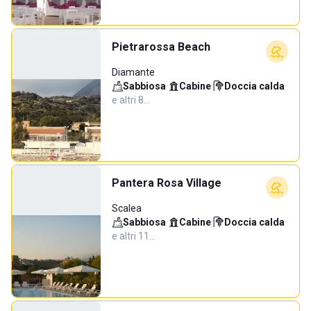
Pietrarossa Beach
Diamante
Sabbiosa
·
Cabine
·
Doccia calda
·
e altri 8…
Pantera Rosa Village
Scalea
Sabbiosa
·
Cabine
·
Doccia calda
·
e altri 11…