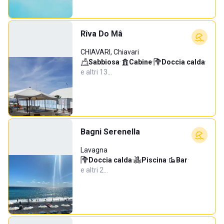
Rîva Do Mâ
CHIAVARI, Chiavari
Sabbiosa
·
Cabine
·
Doccia calda
·
e altri 13…
Bagni Serenella
Lavagna
Doccia calda
·
Piscina
·
Bar
·
e altri 2…