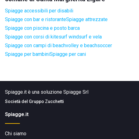
Spiagge accessibili per disabili
Spiagge con bar e ristorante
Spiagge attrezzate
Spiagge con piscina e posto barca
Spiagge con corsi di kitesurf windsurf e vela
Spiagge con campi di beachvolley e beachsoccer
Spiagge per bambini
Spiagge per cani
Spiagge.it è una soluzione Spiagge Srl
Società del
Gruppo Zucchetti
Spiagge.it
Chi siamo