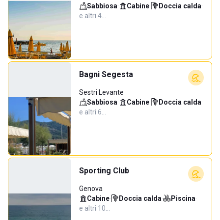
Sabbiosa
·
Cabine
·
Doccia calda
·
e altri 4…
Bagni Segesta
Sestri Levante
Sabbiosa
·
Cabine
·
Doccia calda
·
e altri 6…
Sporting Club
Genova
Cabine
·
Doccia calda
·
Piscina
·
e altri 10…