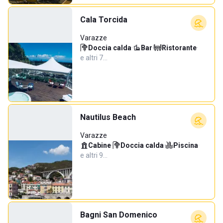
Cala Torcida
Varazze
Doccia calda
·
Bar
·
Ristorante
·
e altri 7…
Nautilus Beach
Varazze
Cabine
·
Doccia calda
·
Piscina
·
e altri 9…
Bagni San Domenico