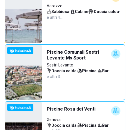
Varazze
Sabbiosa
·
Cabine
·
Doccia calda
·
e altri 4…
Piscine Comunali Sestri
Levante My Sport
Sestri Levante
Doccia calda
·
Piscina
·
Bar
·
e altri 3…
Piscine Rosa dei Venti
Genova
Doccia calda
·
Piscina
·
Bar
·