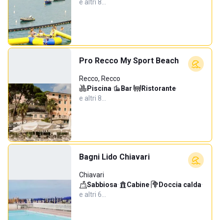
e altri 8…
Pro Recco My Sport Beach
Recco, Recco
Piscina
·
Bar
·
Ristorante
·
e altri 8…
Bagni Lido Chiavari
Chiavari
Sabbiosa
·
Cabine
·
Doccia calda
·
e altri 6…