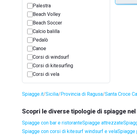
Palestra
Beach Volley
Beach Soccer
Calcio balilla
Pedalò
Canoe
Corsi di windsurf
Corsi di kitesurfing
Corsi di vela
Spiagge.it
Sicilia
Provincia di Ragusa
Santa Croce C
Scopri le diverse tipologie di spiagge n
Spiagge con bar e ristorante
Spiagge attrezzate
Spiag
Spiagge con corsi di kitesurf windsurf e vela
Spiagge 