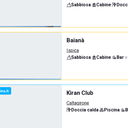
Sabbiosa
·
Cabine
·
Docci
Baianà
Ispica
Sabbiosa
·
Cabine
·
Bar
·
e
Kiran Club
Caltagirone
Doccia calda
·
Piscina
·
B