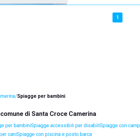
1
amerina
Spiagge per bambini
el comune di Santa Croce Camerina
ge per bambini
Spiagge accessibili per disabili
Spiagge con campi
per cani
Spiagge con piscina e posto barca