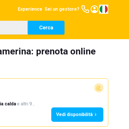
Experience
Sei un gestore?
Cerca
merina: prenota online
a calda
·
e altri 9…
Vedi disponibilità