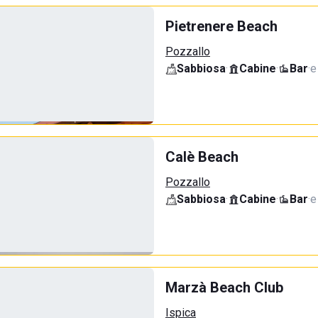
Pietrenere Beach
Pozzallo
Sabbiosa
·
Cabine
·
Bar
·
e
Calè Beach
Pozzallo
Sabbiosa
·
Cabine
·
Bar
·
e
Marzà Beach Club
Ispica