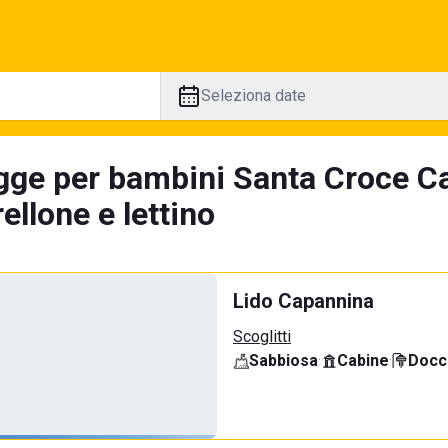
Seleziona date
gge per bambini Santa Croce Ca
llone e lettino
Lido Capannina
Scoglitti
Sabbiosa
·
Cabine
·
Docci