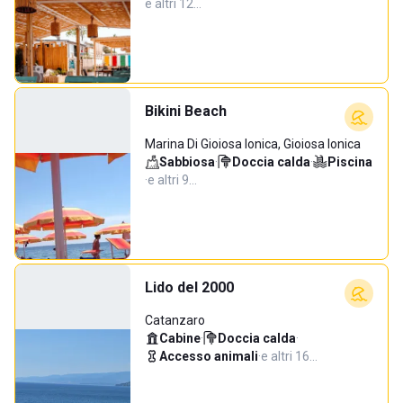
e altri 12…
Bikini Beach
Marina Di Gioiosa Ionica, Gioiosa Ionica
Sabbiosa
·
Doccia calda
·
Piscina
·
e altri 9…
Lido del 2000
Catanzaro
Cabine
·
Doccia calda
·
Accesso animali
·
e altri 16…