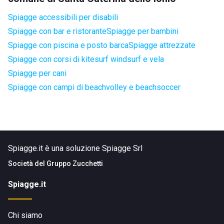
Spiagge accessibili per disabili
Spiagge con bar e ristorante
Spiagge per bambini
Spiagge con piscina e posto barca
Spiagge attrezzate
Spiagge con corsi di kitesurf windsurf e vela
Spiagge per cani
Spiagge con campi di beachvolley e beachsoccer
Spiagge.it è una soluzione Spiagge Srl
Società del
Gruppo Zucchetti
Spiagge.it
Chi siamo