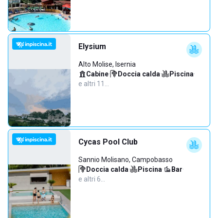
Elysium
Alto Molise, Isernia
Cabine
·
Doccia calda
·
Piscina
·
e altri 11…
Cycas Pool Club
Sannio Molisano, Campobasso
Doccia calda
·
Piscina
·
Bar
·
e altri 6…