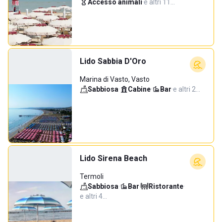
Accesso animali
·
e altri 11…
Lido Sabbia D'Oro
Marina di Vasto, Vasto
Sabbiosa
·
Cabine
·
Bar
·
e altri 2…
Lido Sirena Beach
Termoli
Sabbiosa
·
Bar
·
Ristorante
·
e altri 4…