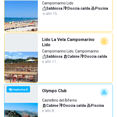
Campomarino Lido
Sabbiosa
·
Doccia calda
·
Piscina
·
e altri 15…
Lido La Vela Campomarino
Lido
Campomarino Lido, Campomarino
Sabbiosa
·
Cabine
·
Doccia calda
·
e altri 11…
Olympo Club
Castellino del Biferno
Cabine
·
Doccia calda
·
Piscina
·
e altri 8…