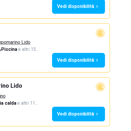
Vedi disponibilità
mpomarino Lido
Piscina
·
e altri 15…
Vedi disponibilità
ino Lido
ino
a calda
·
e altri 11…
Vedi disponibilità