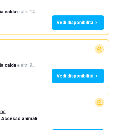
a calda
·
e altri 14…
Vedi disponibilità
a calda
·
e altri 9…
Vedi disponibilità
ino
Accesso animali
·