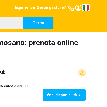
Experience
Sei un gestore?
Cerca
mosano: prenota online
lub
a calda
·
e altri 11…
Vedi disponibilità