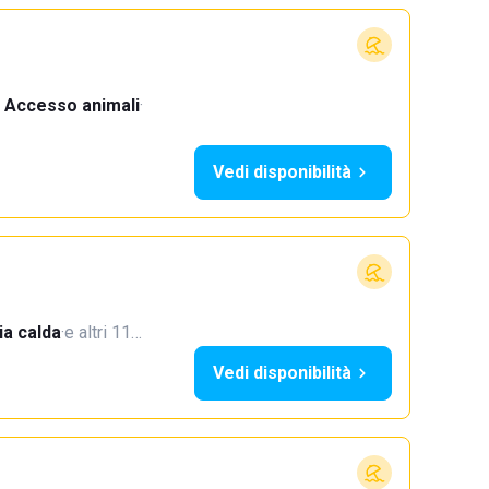
Accesso animali
·
Vedi disponibilità
a calda
·
e altri 11…
Vedi disponibilità