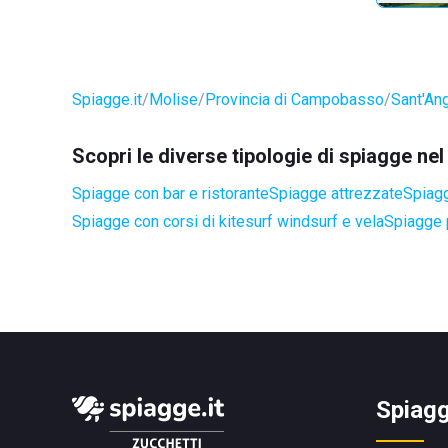
Spiagge.it
Molise
Provincia di Campobasso
Sant'An
Scopri le diverse tipologie di spiagge n
Spiagge con bar e ristorante
Spiagge attrezzate
Spiagg
Spiagge con corsi di kitesurf windsurf e vela
Spiagge 
Spiagg