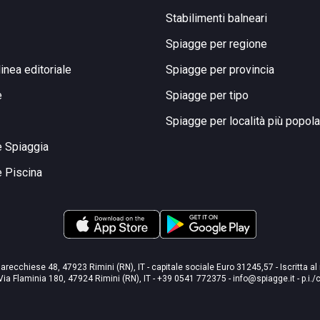
Stabilimenti balneari
Spiagge per regione
linea editoriale
Spiagge per provincia
e
Spiagge per tipo
Spiagge per località più popola
e Spiaggia
e Piscina
arecchiese 48, 47923 Rimini (RN), IT - capitale sociale Euro 31245,57 - Iscritta al
Via Flaminia 180, 47924 Rimini (RN), IT
-
+39 0541 772375
-
info@spiagge.it
- p.i