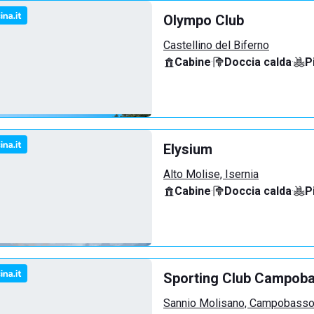
Olympo Club
Castellino del Biferno
Cabine
·
Doccia calda
·
P
Elysium
Alto Molise, Isernia
Cabine
·
Doccia calda
·
P
Sporting Club Campob
Sannio Molisano, Campobass