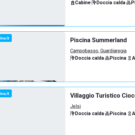
Cabine
·
Doccia calda
·
P
Piscina Summerland
Campobasso, Guardiaregia
Doccia calda
·
Piscina
·
A
Villaggio Turistico Cio
Jelsi
Doccia calda
·
Piscina
·
A