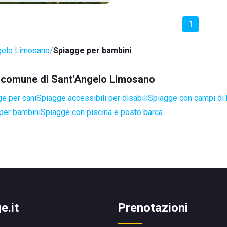
1
gelo Limosano
Spiagge per bambini
el comune di Sant'Angelo Limosano
e per cani
Spiagge accessibili per disabili
Spiagge con campi di
per bambini
Spiagge con piscina e posto barca
e.it
Prenotazioni