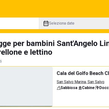
Seleziona date
gge per bambini Sant'Angelo Li
llone e lettino
ti
Cala del Golfo Beach C
San Salvo Marina, San Salvo
Sabbiosa
·
Cabine
·
Docci