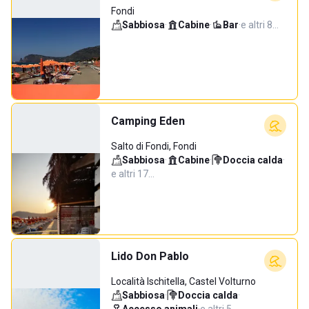
Fondi
Sabbiosa
·
Cabine
·
Bar
·
e altri 8…
Camping Eden
Salto di Fondi, Fondi
Sabbiosa
·
Cabine
·
Doccia calda
·
e altri 17…
Lido Don Pablo
Località Ischitella, Castel Volturno
Sabbiosa
·
Doccia calda
·