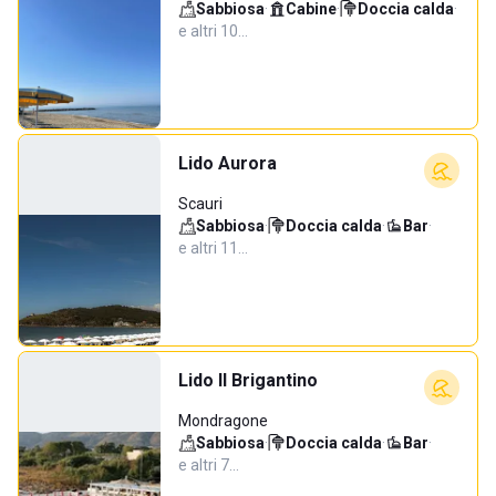
Sabbiosa
·
Cabine
·
Doccia calda
·
e altri 10…
Lido Aurora
Scauri
Sabbiosa
·
Doccia calda
·
Bar
·
e altri 11…
Lido Il Brigantino
Mondragone
Sabbiosa
·
Doccia calda
·
Bar
·
e altri 7…