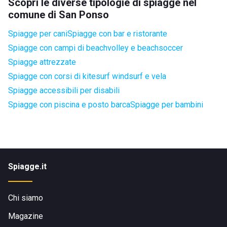
Scopri le diverse tipologie di spiagge nel
comune di San Ponso
Spiagge per cani
Spiagge con bar e ristorante
Spiagge con campi di beachvolley e beachsoccer
Spiagge attrezzate
Spiagge con corsi di kitesurf windsurf e vela
Spiagge accessibili per disabili
Spiagge con piscina e posto barca
Spiagge per bambini
Spiagge.it
Chi siamo
Magazine