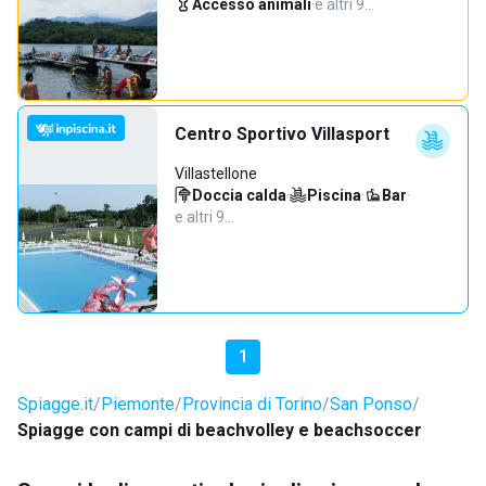
Accesso animali
·
e altri 9…
Centro Sportivo Villasport
Villastellone
Doccia calda
·
Piscina
·
Bar
·
e altri 9…
1
Spiagge.it
Piemonte
Provincia di Torino
San Ponso
Spiagge con campi di beachvolley e beachsoccer